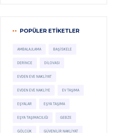
POPÜLER ETIKETLER
AMBALAJLAMA
BAŞISKELE
DERINCE
DILOVASI
EVDEN EVE NAKLIYAT
EVDEN EVE NAKLIYE
EV TAŞIMA
EŞYALAR
EŞYA TAŞIMA
EŞYA TAŞIMACILIĞI
GEBZE
GÖLCÜK
GÜVENILIR NAKLIYAT