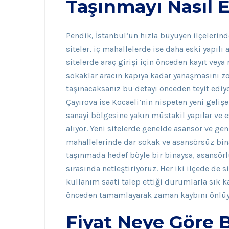
Taşınmayı Nasıl E
Pendik, İstanbul’un hızla büyüyen ilçelerinde
siteler, iç mahallelerde ise daha eski yapıl
sitelerde araç girişi için önceden kayıt veya
sokaklar aracın kapıya kadar yanaşmasını zor
taşınacaksanız bu detayı önceden teyit edi
Çayırova ise Kocaeli’nin nispeten yeni gelişe
sanayi bölgesine yakın müstakil yapılar ve e
alıyor. Yeni sitelerde genelde asansör ve ge
mahallelerinde dar sokak ve asansörsüz bin
taşınmada hedef böyle bir binaysa, asansör
sırasında netleştiriyoruz. Her iki ilçede de 
kullanım saati talep ettiği durumlarla sık 
önceden tamamlayarak zaman kaybını önlüy
Fiyat Neye Göre B