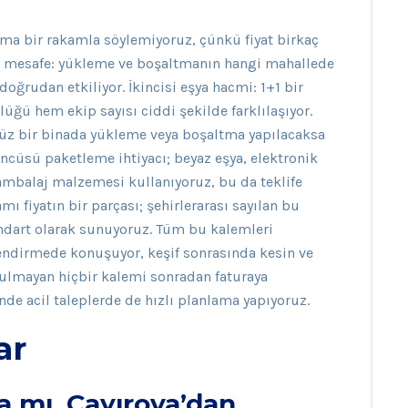
urma bir rakamla söylemiyoruz, çünkü fiyat birkaç
si mesafe: yükleme ve boşaltmanın hangi mahallede
doğrudan etkiliyor. İkincisi eşya hacmi: 1+1 bir
lüğü hem ekip sayısı ciddi şekilde farklılaşıyor.
z bir binada yükleme veya boşaltma yapılacaksa
ncüsü paketleme ihtiyacı; beyaz eşya, elektronik
 ambalaj malzemesi kullanıyoruz, bu da teklife
ı fiyatın bir parçası; şehirlerarası sayılan bu
andart olarak sunuyoruz. Tüm bu kalemleri
lendirmede konuşuyor, keşif sonrasında kesin ve
şulmayan hiçbir kalemi sonradan faturaya
e acil taleplerde de hızlı planlama yapıyoruz.
ar
a mı, Çayırova’dan