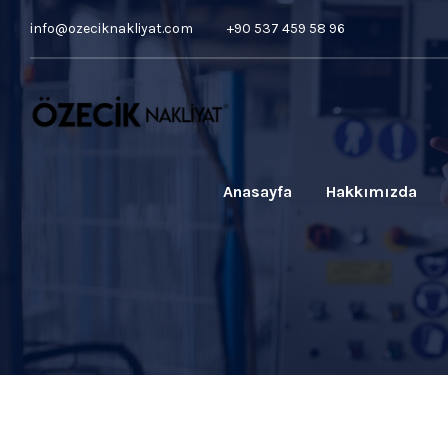
info@ozeciknakliyat.com
+90 537 459 58 96
Anasayfa
Hakkımızda