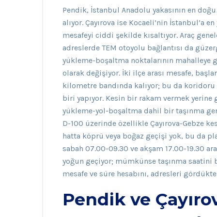
Pendik, İstanbul Anadolu yakasının en doğu
alıyor. Çayırova ise Kocaeli’nin İstanbul’a en
mesafeyi ciddi şekilde kısaltıyor. Araç genel
adreslerde TEM otoyolu bağlantısı da güzerg
yükleme-boşaltma noktalarının mahalleye 
olarak değişiyor. İki ilçe arası mesafe, başl
kilometre bandında kalıyor; bu da koridoru 
biri yapıyor. Kesin bir rakam vermek yerine g
yükleme-yol-boşaltma dahil bir taşınma gen
D-100 üzerinde özellikle Çayırova-Gebze ke
hatta köprü veya boğaz geçişi yok, bu da plan
sabah 07.00-09.30 ve akşam 17.00-19.30 ara
yoğun geçiyor; mümkünse taşınma saatini bu
mesafe ve süre hesabını, adresleri gördükten
Pendik ve Çayırov