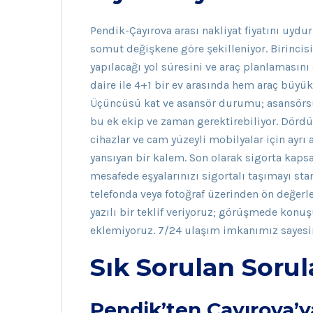
Pendik-Çayırova arası nakliyat fiyatını uyd
somut değişkene göre şekilleniyor. Birinci
yapılacağı yol süresini ve araç planlamasını 
daire ile 4+1 bir ev arasında hem araç büyük
Üçüncüsü kat ve asansör durumu; asansörsü
bu ek ekip ve zaman gerektirebiliyor. Dördü
cihazlar ve cam yüzeyli mobilyalar için ayrı
yansıyan bir kalem. Son olarak sigorta kapsam
mesafede eşyalarınızı sigortalı taşımayı st
telefonda veya fotoğraf üzerinden ön değer
yazılı bir teklif veriyoruz; görüşmede konu
eklemiyoruz. 7/24 ulaşım imkanımız sayesind
Sık Sorulan Sorul
Pendik’ten Çayırova’y