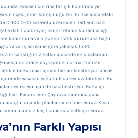
 ucunda, Kocaeli sınırına bitişik konumda yer
 yakın ilçesi; sınır komşuluğu bu iki ilçe arasındaki
de D-100 (E-5) karayolu üzerinden ilerliyor, bazı
aha dahil olabiliyor; hangi rotanın kullanılacağı
göre konumuna ve o günkü trafik durumuna bağlı
angıç ve varış adresine göre yaklaşık 15-25
bizim çalıştığımız hatlar arasında en kısalardan
erçekçi bir aralık söylüyoruz: normal trafikte
ellikle birkaç saat içinde tamamlanabiliyor, ancak
sişiminde yaşanan yoğunluk süreyi uzatabiliyor. Bu
lamayı iki yön için de basitleştiriyor. Hafta içi
lığı hem Pendik hem Çayırova tarafında daha
 aralığın dışında planlamanızı öneriyoruz. Kesin
 sonra ücretsiz keşif sırasında netleştiriyoruz.
a’nın Farklı Yapısı