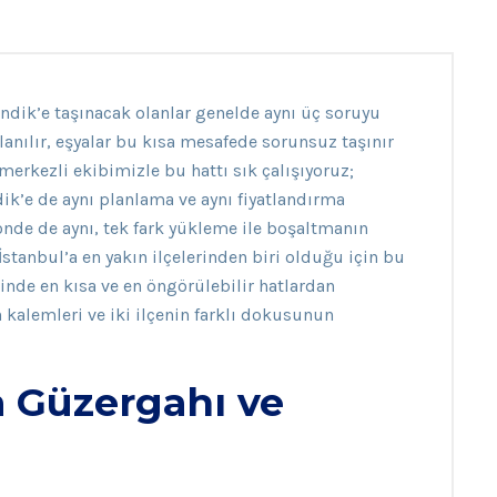
endik’e taşınacak olanlar genelde aynı üç soruyu
llanılır, eşyalar bu kısa mesafede sorunsuz taşınır
erkezli ekibimizle bu hattı sık çalışıyoruz;
ik’e de aynı planlama ve aynı fiyatlandırma
önde de aynı, tek fark yükleme ile boşaltmanın
 İstanbul’a en yakın ilçelerinden biri olduğu için bu
çinde en kısa ve en öngörülebilir hatlardan
en kalemleri ve iki ilçenin farklı dokusunun
a Güzergahı ve