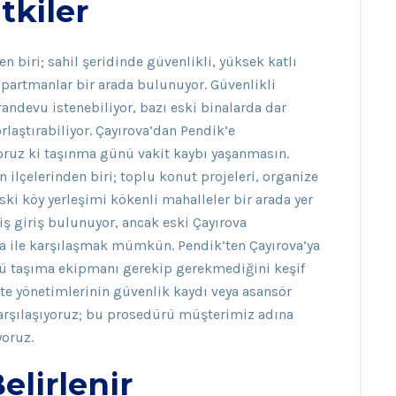
tkiler
n biri; sahil şeridinde güvenlikli, yüksek katlı
ı apartmanlar bir arada bulunuyor. Güvenlikli
 randevu istenebiliyor, bazı eski binalarda dar
laştırabiliyor. Çayırova’dan Pendik’e
yoruz ki taşınma günü vakit kaybı yaşanmasın.
n ilçelerinden biri; toplu konut projeleri, organize
ski köy yerleşimi kökenli mahalleler bir arada yer
niş giriş bulunuyor, ancak eski Çayırova
a ile karşılaşmak mümkün. Pendik’ten Çayırova’ya
lü taşıma ekipmanı gerekip gerekmediğini keşif
site yönetimlerinin güvenlik kaydı veya asansör
karşılaşıyoruz; bu prosedürü müşterimiz adına
oruz.
elirlenir