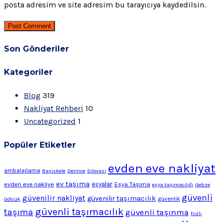
posta adresim ve site adresim bu tarayıcıya kaydedilsin.
Post Comment
Son Gönderiler
Kategoriler
Blog
319
Nakliyat Rehberi
10
Uncategorized
1
Popüler Etiketler
evden eve nakliyat
ambalajlama
Başiskele
Derince
Dilovası
ev taşıma
evden eve nakliye
eşyalar
Eşya Taşıma
eşya taşımacılığı
Gebze
güvenli
güvenilir nakliyat
güvenilir taşımacılık
Gölcük
güvenlik
güvenli taşımacılık
taşıma
güvenli taşınma
hızlı