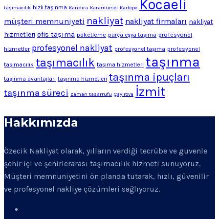
Kocaeli
hızlı taşınma
taşımacılık
Kandıra
Karamürsel
Kartepe
nakliyat
müşteri memnuniyeti
nakliyat firmaları
nakliyat
ofis taşıma
hizmetleri
profesyonel
paketleme
parça eşya taşıma
profesyonel nakliyat
hizmetler
profesyonel
profesyonel taşıma
taşınma
taşımacılık
taşımacılık
taşıma hizmetleri
taşınma ipuçları
taşınma avantajları
taşınma hizmetleri
İzmit
taşınma süreci
zaman tasarrufu
Çayırova
Hakkımızda
Özecik Nakliyat olarak, yılların verdiği tecrübe ve güvenle
şehir içi ve şehirlerarası taşımacılık hizmeti sunuyoruz.
Müşteri memnuniyetini ön planda tutarak, hızlı, güvenilir
ve profesyonel nakliye çözümleri sağlıyoruz.