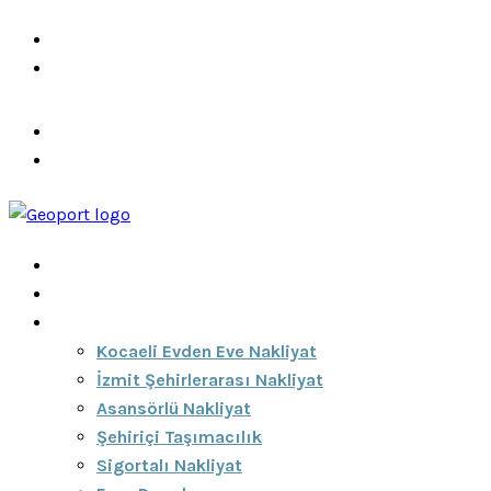
info@ozeciknakliyat.com
+90 537 459 58 96
Hizmetlerimiz
Hakkımızda
Anasayfa
Hakkımızda
Hizmetlerimiz
Kocaeli Evden Eve Nakliyat
İzmit Şehirlerarası Nakliyat
Asansörlü Nakliyat
Şehiriçi Taşımacılık
Sigortalı Nakliyat