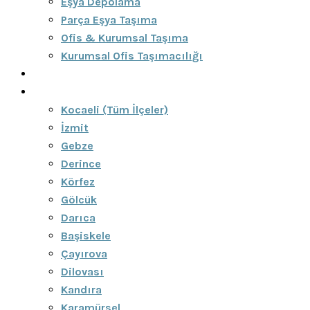
Eşya Depolama
Parça Eşya Taşıma
Ofis & Kurumsal Taşıma
Kurumsal Ofis Taşımacılığı
Blog
Bölgeler
Kocaeli (Tüm İlçeler)
İzmit
Gebze
Derince
Körfez
Gölcük
Darıca
Başiskele
Çayırova
Dilovası
Kandıra
Karamürsel