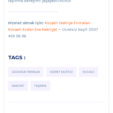
taşınma deneyimi yaşayabilirsiniz!
Hizmet almak için:
Kocaeli Nakliye Firmaları
·
Kocaeli Evden Eve Nakliyat
— Ücretsiz keşif: 0537
459 58 96
TAGS :
GÜVENILIR FIRMALAR
HIZMET KALITESI
KOCAELI
NAKLIYAT
TAŞINMA