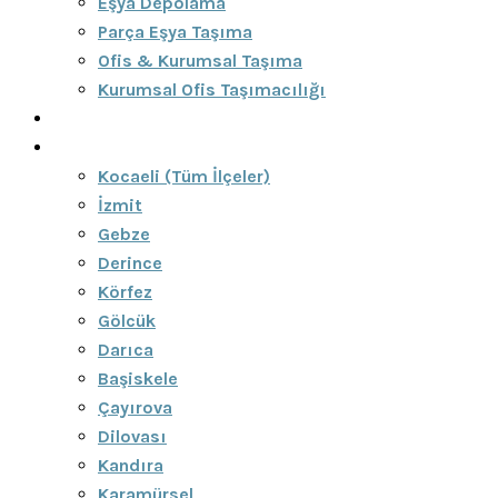
Eşya Depolama
Parça Eşya Taşıma
Ofis & Kurumsal Taşıma
Kurumsal Ofis Taşımacılığı
Blog
Bölgeler
Kocaeli (Tüm İlçeler)
İzmit
Gebze
Derince
Körfez
Gölcük
Darıca
Başiskele
Çayırova
Dilovası
Kandıra
Karamürsel