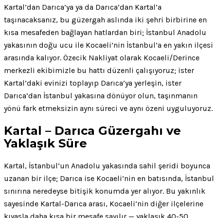
Kartal’dan Darıca’ya ya da Darıca’dan Kartal’a
taşınacaksanız, bu güzergah aslında iki şehri birbirine en
kısa mesafeden bağlayan hatlardan biri; İstanbul Anadolu
yakasının doğu ucu ile Kocaeli’nin İstanbul’a en yakın ilçesi
arasında kalıyor. Özecik Nakliyat olarak Kocaeli/Derince
merkezli ekibimizle bu hattı düzenli çalışıyoruz; ister
Kartal’daki evinizi toplayıp Darıca’ya yerleşin, ister
Darıca’dan İstanbul yakasına dönüyor olun, taşınmanın
yönü fark etmeksizin aynı süreci ve aynı özeni uyguluyoruz.
Kartal – Darıca Güzergahı ve
Yaklaşık Süre
Kartal, İstanbul’un Anadolu yakasında sahil şeridi boyunca
uzanan bir ilçe; Darıca ise Kocaeli’nin en batısında, İstanbul
sınırına neredeyse bitişik konumda yer alıyor. Bu yakınlık
sayesinde Kartal-Darıca arası, Kocaeli’nin diğer ilçelerine
kıyasla daha kısa bir mesafe sayılır — yaklaşık 40-50