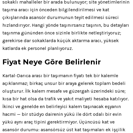
sokaklı mahalleler bir arada bulunuyor; site yönetimlerinin
taşıma aracı için önceden bilgilendirilmesi ve kat
çıkışlarında asansör durumunun teyit edilmesi süreci
hızlandırıyor. Hangi yönde taşınırsanız taşının, bu detayları
taşınma gününden önce sizinle birlikte netleştiriyoruz;
gerekirse dar sokaklarda küçük aktarma aracı, yüksek
katlarda ek personel planlıyoruz.
Fiyat Neye Göre Belirlenir
Kartal-Darıca arası bir taşımanın fiyatı tek bir kalemle
açıklanmaz; birkaç unsur bir araya gelerek toplam bedeli
oluşturur. İlk kalem mesafe ve güzergah üzerindeki süre;
kısa bir hat olsa da trafik ve yakıt maliyeti hesaba katılıyor.
İkinci ve genelde en belirleyici kalem taşınacak eşyanın
hacmi — bir stüdyo dairenin yükü ile dört odalı bir evin
yükü aynı araç tipini gerektirmiyor. Üçüncüsü kat ve
asansör durumu: asansörsüz üst kat taşımaları ek işçilik