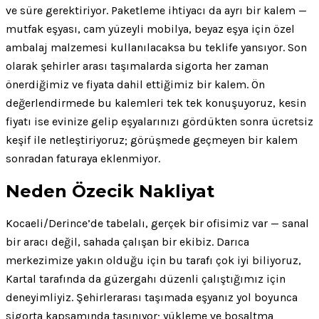
ve süre gerektiriyor. Paketleme ihtiyacı da ayrı bir kalem —
mutfak eşyası, cam yüzeyli mobilya, beyaz eşya için özel
ambalaj malzemesi kullanılacaksa bu teklife yansıyor. Son
olarak şehirler arası taşımalarda sigorta her zaman
önerdiğimiz ve fiyata dahil ettiğimiz bir kalem. Ön
değerlendirmede bu kalemleri tek tek konuşuyoruz, kesin
fiyatı ise evinize gelip eşyalarınızı gördükten sonra ücretsiz
keşif ile netleştiriyoruz; görüşmede geçmeyen bir kalem
sonradan faturaya eklenmiyor.
Neden Özecik Nakliyat
Kocaeli/Derince’de tabelalı, gerçek bir ofisimiz var — sanal
bir aracı değil, sahada çalışan bir ekibiz. Darıca
merkezimize yakın olduğu için bu tarafı çok iyi biliyoruz,
Kartal tarafında da güzergahı düzenli çalıştığımız için
deneyimliyiz. Şehirlerarası taşımada eşyanız yol boyunca
sigorta kapsamında taşınıyor; yükleme ve boşaltma