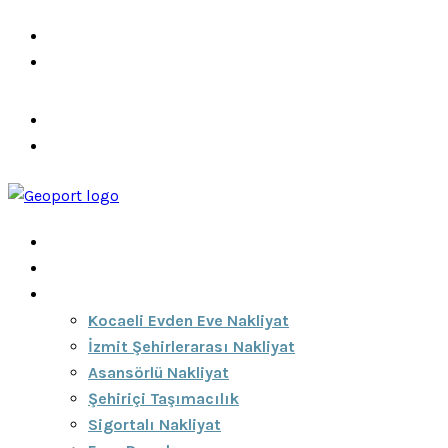
info@ozeciknakliyat.com
+90 537 459 58 96
Hizmetlerimiz
Hakkımızda
Anasayfa
Hakkımızda
Hizmetlerimiz
Kocaeli Evden Eve Nakliyat
İzmit Şehirlerarası Nakliyat
Asansörlü Nakliyat
Şehiriçi Taşımacılık
Sigortalı Nakliyat