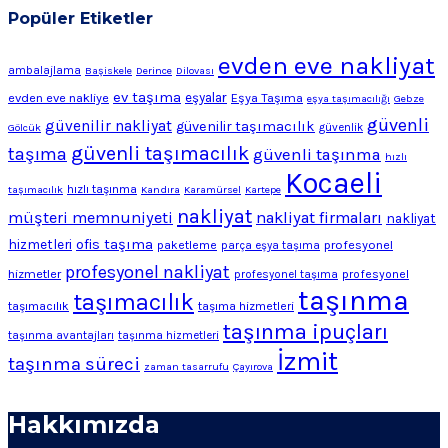
Popüler Etiketler
evden eve nakliyat
ambalajlama
Başiskele
Derince
Dilovası
ev taşıma
evden eve nakliye
eşyalar
Eşya Taşıma
eşya taşımacılığı
Gebze
güvenli
güvenilir nakliyat
güvenilir taşımacılık
Gölcük
güvenlik
güvenli taşımacılık
taşıma
güvenli taşınma
hızlı
Kocaeli
hızlı taşınma
taşımacılık
Kandıra
Karamürsel
Kartepe
nakliyat
müşteri memnuniyeti
nakliyat firmaları
nakliyat
ofis taşıma
hizmetleri
profesyonel
paketleme
parça eşya taşıma
profesyonel nakliyat
hizmetler
profesyonel
profesyonel taşıma
taşınma
taşımacılık
taşımacılık
taşıma hizmetleri
taşınma ipuçları
taşınma avantajları
taşınma hizmetleri
İzmit
taşınma süreci
zaman tasarrufu
Çayırova
Hakkımızda