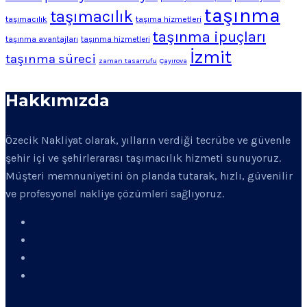
taşınma
taşımacılık
taşımacılık
taşıma hizmetleri
taşınma ipuçları
taşınma avantajları
taşınma hizmetleri
İzmit
taşınma süreci
zaman tasarrufu
Çayırova
Hakkımızda
Özecik Nakliyat olarak, yılların verdiği tecrübe ve güvenle
şehir içi ve şehirlerarası taşımacılık hizmeti sunuyoruz.
Müşteri memnuniyetini ön planda tutarak, hızlı, güvenilir
ve profesyonel nakliye çözümleri sağlıyoruz.