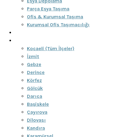
Eşya Depolama
Parça Eşya Taşıma
Ofis & Kurumsal Taşıma
Kurumsal Ofis Taşımacılığı
Blog
Bölgeler
Kocaeli (Tüm İlçeler)
İzmit
Gebze
Derince
Körfez
Gölcük
Darıca
Başiskele
Çayırova
Dilovası
Kandıra
Karamürsel