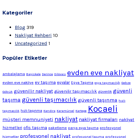
Kategoriler
Blog
319
Nakliyat Rehberi
10
Uncategorized
1
Popüler Etiketler
evden eve nakliyat
ambalajlama
Başiskele
Derince
Dilovası
ev taşıma
evden eve nakliye
eşyalar
Eşya Taşıma
eşya taşımacılığı
Gebze
güvenli
güvenilir nakliyat
güvenilir taşımacılık
Gölcük
güvenlik
güvenli taşımacılık
taşıma
güvenli taşınma
hızlı
Kocaeli
hızlı taşınma
taşımacılık
Kandıra
Karamürsel
Kartepe
nakliyat
müşteri memnuniyeti
nakliyat firmaları
nakliyat
ofis taşıma
hizmetleri
profesyonel
paketleme
parça eşya taşıma
profesyonel nakliyat
hizmetler
profesyonel
profesyonel taşıma