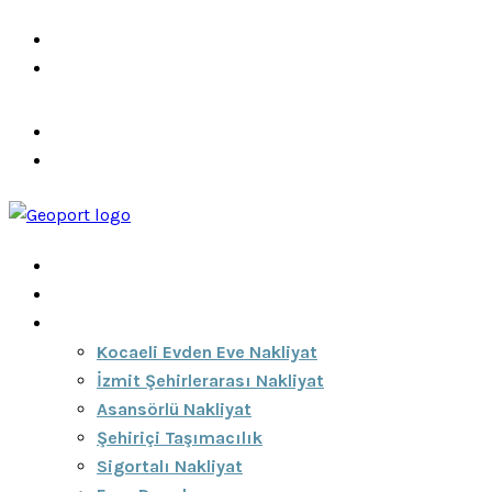
info@ozeciknakliyat.com
+90 537 459 58 96
Hizmetlerimiz
Hakkımızda
Anasayfa
Hakkımızda
Hizmetlerimiz
Kocaeli Evden Eve Nakliyat
İzmit Şehirlerarası Nakliyat
Asansörlü Nakliyat
Şehiriçi Taşımacılık
Sigortalı Nakliyat