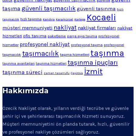
güvenilir taşımacılık
Gölcük
güvenlik
güvenli taşımacılık
taşıma
güvenli taşınma
hızlı
Kocaeli
hızlı taşınma
taşımacılık
Kandıra
Karamürsel
Kartepe
nakliyat
müşteri memnuniyeti
nakliyat firmaları
nakliyat
ofis taşıma
hizmetleri
profesyonel
paketleme
parça eşya taşıma
profesyonel nakliyat
hizmetler
profesyonel
profesyonel taşıma
taşınma
taşımacılık
taşımacılık
taşıma hizmetleri
taşınma ipuçları
taşınma avantajları
taşınma hizmetleri
İzmit
taşınma süreci
zaman tasarrufu
Çayırova
Hakkımızda
Özecik Nakliyat olarak, yılların verdiği tecrübe ve güvenle
şehir içi ve şehirlerarası taşımacılık hizmeti sunuyoruz.
Müşteri memnuniyetini ön planda tutarak, hızlı, güvenilir
ve profesyonel nakliye çözümleri sağlıyoruz.