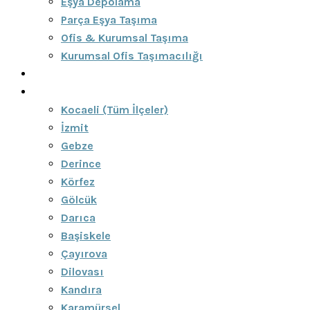
Eşya Depolama
Parça Eşya Taşıma
Ofis & Kurumsal Taşıma
Kurumsal Ofis Taşımacılığı
Blog
Bölgeler
Kocaeli (Tüm İlçeler)
İzmit
Gebze
Derince
Körfez
Gölcük
Darıca
Başiskele
Çayırova
Dilovası
Kandıra
Karamürsel