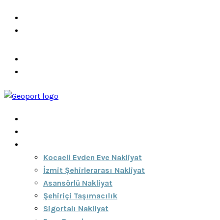
info@ozeciknakliyat.com
+90 537 459 58 96
Hizmetlerimiz
Hakkımızda
Anasayfa
Hakkımızda
Hizmetlerimiz
Kocaeli Evden Eve Nakliyat
İzmit Şehirlerarası Nakliyat
Asansörlü Nakliyat
Şehiriçi Taşımacılık
Sigortalı Nakliyat