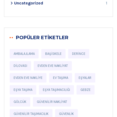
Uncategorized
1
POPÜLER ETIKETLER
AMBALAJLAMA
BAŞISKELE
DERINCE
DILOVASI
EVDEN EVE NAKLIYAT
EVDEN EVE NAKLIYE
EV TAŞIMA
EŞYALAR
EŞYA TAŞIMA
EŞYA TAŞIMACILIĞI
GEBZE
GÖLCÜK
GÜVENILIR NAKLIYAT
GÜVENILIR TAŞIMACILIK
GÜVENLIK